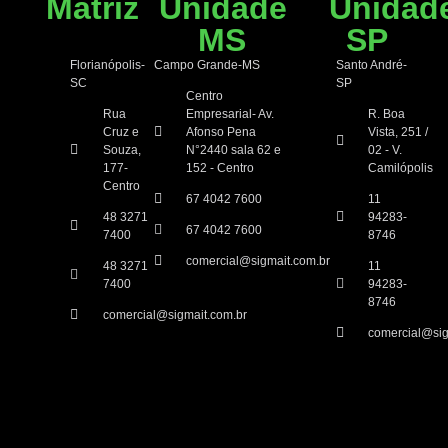
Matriz
Unidade
Unidad
MS
SP
Florianópolis-
Campo Grande-MS
Santo André-
SC
SP
Centro
Rua
Empresarial- Av.
R. Boa
Cruz e
Afonso Pena
Vista, 251 /
Souza,
N°2440 sala 62 e
02 - V.
177-
152 - Centro
Camilópolis
Centro
67 4042 7600
11
48 3271
94283-
67 4042 7600
7400
8746
comercial@sigmait.com.br
48 3271
11
7400
94283-
8746
comercial@sigmait.com.br
comercial@sig